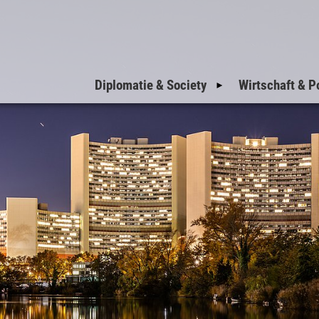
Diplomatie & Society
Wirtschaft & Po
Einladungen zum
Nationalfeiertag
Einladungen der
Botschaften
Einladungen der
Militärattachés
Welcome to Vienna
VIP-Corner