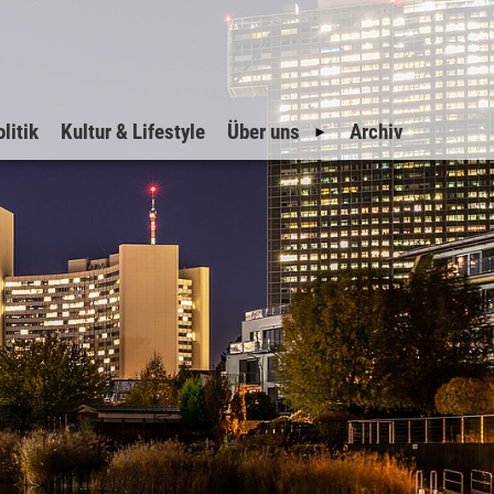
litik
Kultur & Lifestyle
Über uns
Archiv
Geschichte
Impressum
Datenschutz
Inserate
Suche
Sitemap