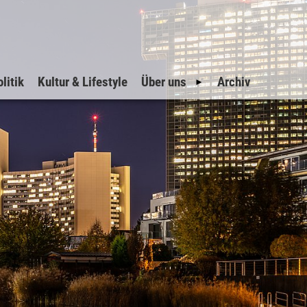
litik
Kultur & Lifestyle
Über uns
Archiv
Geschichte
Impressum
Datenschutz
Inserate
Suche
Sitemap