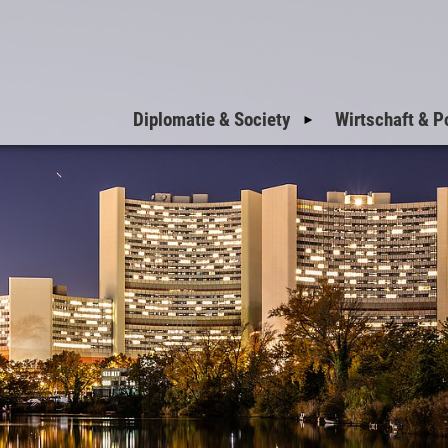
Diplomatie & Society
Wirtschaft & Po
Einladungen zum
Nationalfeiertag
Einladungen der
Botschaften
Einladungen der
Militärattachés
Welcome to Vienna
VIP-Corner