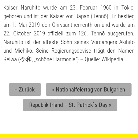
Kaiser Naruhito wurde am 23. Februar 1960 in Tokio,
geboren und ist der Kaiser von Japan (Tennō). Er bestieg
am 1. Mai 2019 den Chrysanthementhron und wurde am
22. Oktober 2019 offiziell zum 126. Tennō ausgerufen.
Naruhito ist der älteste Sohn seines Vorgängers Akihito
und Michiko. Seine Regierungsdevise trägt den Namen
Reiwa (令和, „schöne Harmonie“) – Quelle: Wikipedia
Zurück
«
Nationalfeiertag von Bulgarien
«
Republik Irland – St. Patrick`s Day
»