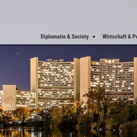
Diplomatie & Society
Wirtschaft & Po
Einladungen zum
Nationalfeiertag
Einladungen der
Botschaften
Einladungen der
Militärattachés
Welcome to Vienna
VIP-Corner