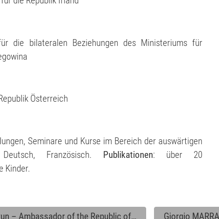
ür die Republik Irland
für die bilateralen Beziehungen des Ministeriums für
egowina
Republik Österreich
ulungen, Seminare und Kurse im Bereich der auswärtigen
, Deutsch, Französisch.
Publikationen
: über 20
ne Kinder.
un – Ambassador of the Republic of…
Giorgio MARRA