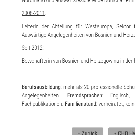
Nordirland und auswärtsresidierende Botschafterin f
2008
-2011
:
Leiterin der Abteilung für Westeuropa, Sektor 
Auswärtige Angelegenheiten von Bosnien und Herz
Seit 2012:
Botschafterin von Bosnien und Herzegowina in der 
Berufsausbildung
: mehr als 20 professionelle Sch
Angelegenheiten.
Fremdsprachen:
Englisch
Fachpublikationen.
Familienstand
: verheiratet, kei
Zurück
«
CHO Hy
«