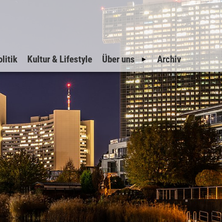
litik
Kultur & Lifestyle
Über uns
Archiv
Geschichte
Impressum
Datenschutz
Inserate
Suche
Sitemap