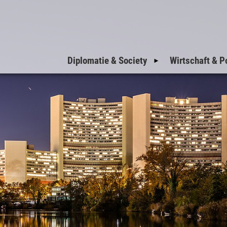
Diplomatie & Society
Wirtschaft & Po
Einladungen zum
Nationalfeiertag
Einladungen der
Botschaften
Einladungen der
Militärattachés
Welcome to Vienna
VIP-Corner