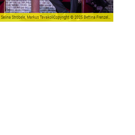
Selina Ströbele, Markus TavakoliCopyright © 2025 Bettina Frenzel | Fotografin