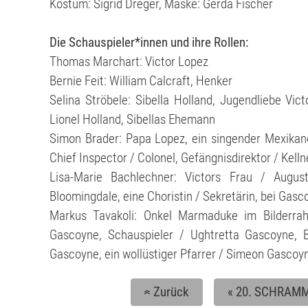
Kostüm: Sigrid Dreger, Maske: Gerda Fischer
Die Schauspieler*innen und ihre Rollen:
Thomas Marchart: Victor Lopez
Bernie Feit: William Calcraft, Henker
Selina Ströbele: Sibella Holland, Jugendliebe Vic
Lionel Holland, Sibellas Ehemann
Simon Brader: Papa Lopez, ein singender Mexikane
Chief Inspector / Colonel, Gefängnisdirektor / Kell
Lisa-Marie Bachlechner: Victors Frau / Augus
Bloomingdale, eine Choristin / Sekretärin, bei Gas
Markus Tavakoli: Onkel Marmaduke im Bilderra
Gascoyne, Schauspieler / Ughtretta Gascoyne, 
Gascoyne, ein wollüstiger Pfarrer / Simeon Gascoy
Zurück
«
20. SCHRAMM
«