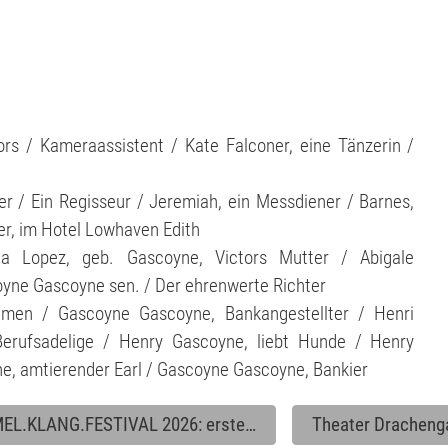
tors / Kameraassistent / Kate Falconer, eine Tänzerin /
r / Ein Regisseur / Jeremiah, ein Messdiener / Barnes,
ner, im Hotel Lowhaven Edith
ta Lopez, geb. Gascoyne, Victors Mutter / Abigale
coyne Gascoyne sen. / Der ehrenwerte Richter
hmen / Gascoyne Gascoyne, Bankangestellter / Henri
Berufsadelige / Henry Gascoyne, liebt Hunde / Henry
ne, amtierender Earl / Gascoyne Gascoyne, Bankier
EL.KLANG.FESTIVAL 2026: erste…
Theater Dracheng