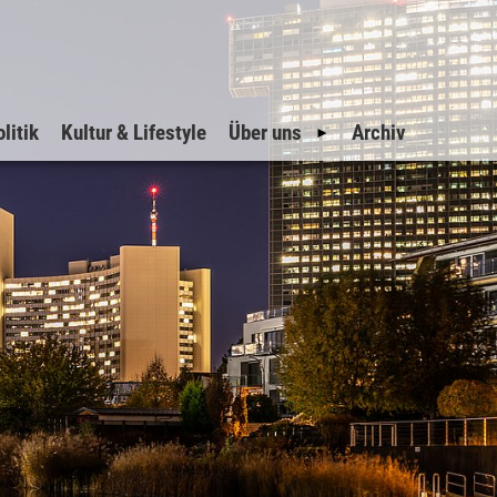
litik
Kultur & Lifestyle
Über uns
Archiv
Geschichte
Impressum
Datenschutz
Inserate
Suche
Sitemap