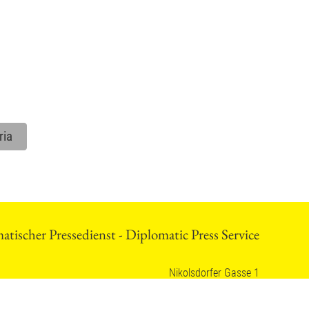
ria
tischer Pressedienst - Diplomatic Press Service
Nikolsdorfer Gasse 1
.net
1050 Wien