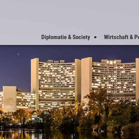
Diplomatie & Society
Wirtschaft & Po
Einladungen zum
Nationalfeiertag
Einladungen der
Botschaften
Einladungen der
Militärattachés
Welcome to Vienna
VIP-Corner