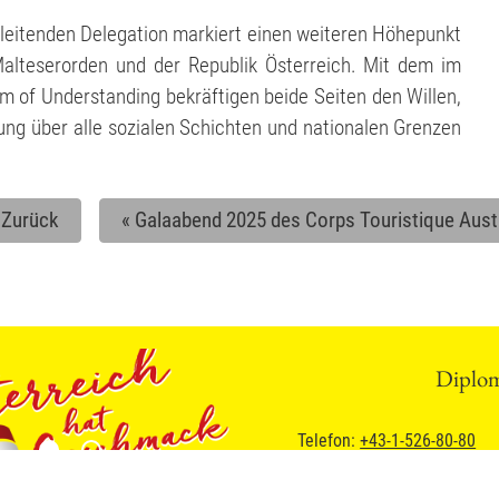
gleitenden Delegation markiert einen weiteren Höhepunkt
alteserorden und der Republik Österreich. Mit dem im
f Understanding bekräftigen beide Seiten den Willen,
ung über alle sozialen Schichten und nationalen Grenzen
Zurück
«
Galaabend 2025 des Corps Touristique Aust
«
Diploma
Telefon:
+43-1-526-80-80
redaktion
@
diplomatic-press