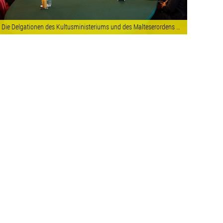
Die Delgationen des Kultusministeriums und des Malteserordens besprachen konkrete Schritte, um den Schutz der Religionsfreiheit nachhaltig zu stärken und die Lage verfolgter Minderheiten deutlich zu verbessern. Fotocredit: © Souveräner Malteser-Ritter-Orden – Christian Lendl