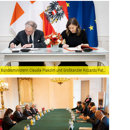
Bundesministerin Claudia Plakolm und Großkanzler Riccardo Paternò di Montecupo unterzeichnen die gemeinsame Erklärung für den internationalen Schutz verfolgter religiöser Minderheiten. Fotocredit: © Souveräner Malteser-Ritter-Orden – Christian Lendl