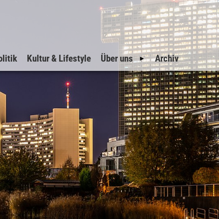
litik
Kultur & Lifestyle
Über uns
Archiv
Geschichte
Impressum
Datenschutz
Inserate
Suche
Sitemap