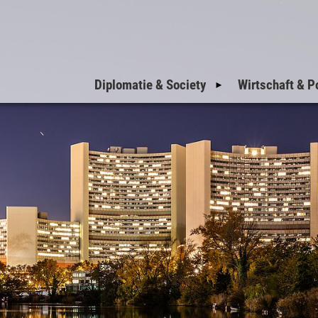
Diplomatie & Society
Wirtschaft & Po
Einladungen zum
Nationalfeiertag
Einladungen der
Botschaften
Einladungen der
Militärattachés
Welcome to Vienna
VIP-Corner