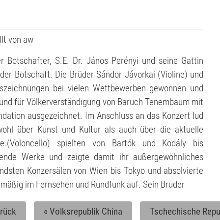
llt von
aw
 Botschafter, S.E. Dr. János Perényi und seine Gattin
r Botschaft. Die Brüder Sándor Jávorkai (Violine) und
uszeichnungen bei vielen Wettbewerben gewonnen und
g und für Völkerverständigung von Baruch Tenembaum mit
ndation ausgezeichnet. Im Anschluss an das Konzert lud
hl über Kunst und Kultur als auch über die aktuelle
de.(Voloncello) spielten von Bartók und Kodály bis
gende Werke und zeigte damit ihr außergewöhnliches
ndsten Konzersälen von Wien bis Tokyo und absolvierte
elmäßig im Fernsehen und Rundfunk auf. Sein Bruder
rück
«
Volksrepublik China
Tschechische Repu