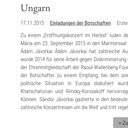
Ungarn
17.11.2015
Einladungen der Botschaften
Erste
Zu einem „Eröffnungskonzert im Herbst" luden der
Mária am 23. September 2015 in den Marmorsaal de
Ádám Jávorkai Ádám Jávorkai hat zahlreiche A
wurde 2014 für seine Arbeit gegen Diskriminierun
der Ehrenmitgliedschaft der Raoul-Wallenberg-Fou
der Botschafter zu einem Empfang, bei dem sowo
politische Situation in Europa diskutiert wur
Khatschaturian und Rimsky-Korssakoff hervorra
Können. Sándor Jávorkai gastierte in den bedeute
zahlreiche Konzertreisen um die Welt und tritt reg
Zu
«