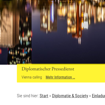
Diplomatischer Pressedienst
Vienna calling
Mehr Information …
Sie sind hier:
Start
»
Diplomatie & Society
»
Einladu