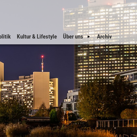
litik
Kultur & Lifestyle
Über uns
Archiv
Geschichte
Impressum
Datenschutz
Inserate
Suche
Sitemap