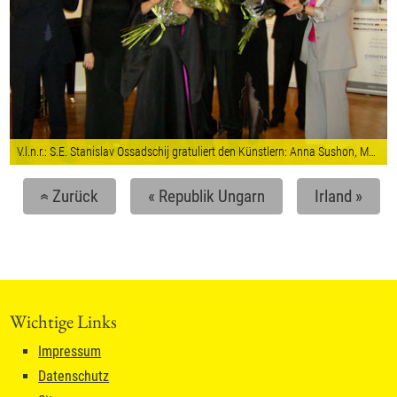
V.l.n.r.: S.E. Stanislav Ossadschij gratuliert den Künstlern: Anna Sushon, Mariana Mescheriakova, Daniela del Monaco (mit Bruder). KR Mag. Julian M. Hadschieff und HK Mag. Gertrud Tauchhammer.
Zurück
«
Republik Ungarn
Irland
»
«
Wichtige Links
Impressum
Datenschutz