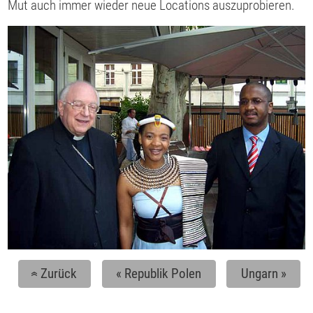
Mut auch immer wieder neue Locations auszuprobieren.
Zurück
«
Republik Polen
Ungarn
»
«