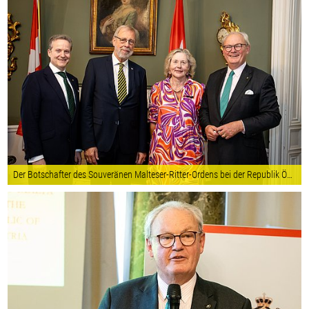
Der Botschafter des Souveränen Malteser-Ritter-Ordens bei der Republik Österreich, S.E. Sebastian Prinz von Schoenaich-Carolath (re) mit Gattin, dem Großprior des Großpriorats von Österreich, Fra´ Gottfried Kühnelt-Leddihn, und dem Gesandten und bev. Minister der Botschaft, Constantin Hoheneck (li). © Fotocredit: Souveräner Malteser-Ritter-Orden – Stephan Schönlaub