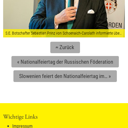
S.E. Botschafter Sebastian Prinz von Schoenaich-Carolath informierte über die internationale Hilfstätigkeit des Malteserordens und über den Kampf gegen den globalen Menschenhandel. © Fotocredit: Souveräner Malteser-Ritter-Orden – Stephan Schönlaub
Zurück
«
«
Nationalfeiertag der Russischen Föderation
Slowenien feiert den Nationalfeiertag im…
»
Wichtige Links
Impressum