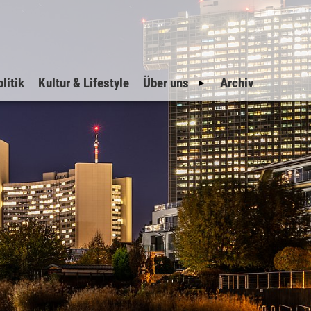
litik
Kultur & Lifestyle
Über uns
Archiv
Geschichte
Impressum
Datenschutz
Inserate
Suche
Sitemap