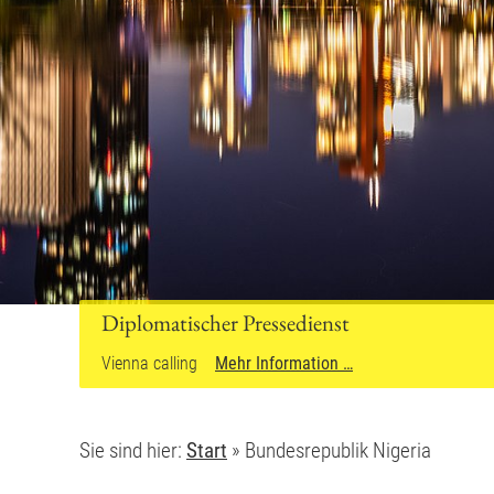
Diplomatischer Pressedienst
Vienna calling
Mehr Information …
Sie sind hier:
Start
»
Bundesrepublik Nigeria