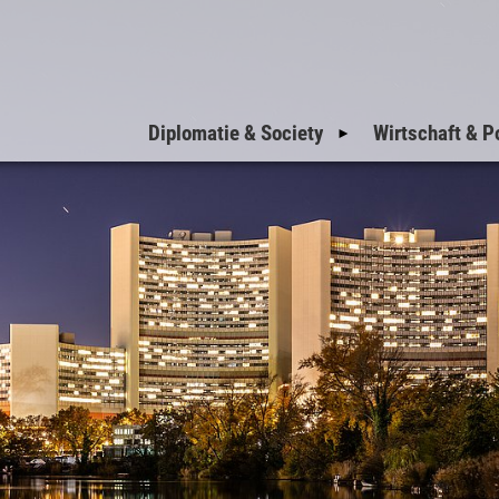
Diplomatie & Society
Wirtschaft & Po
Einladungen zum
Nationalfeiertag
Einladungen der
Botschaften
Einladungen der
Militärattachés
Welcome to Vienna
VIP-Corner