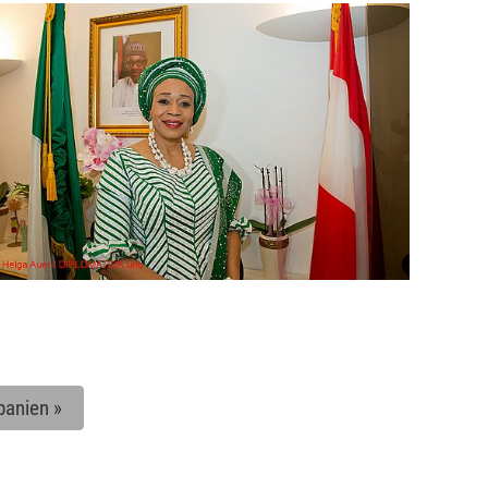
panien
»